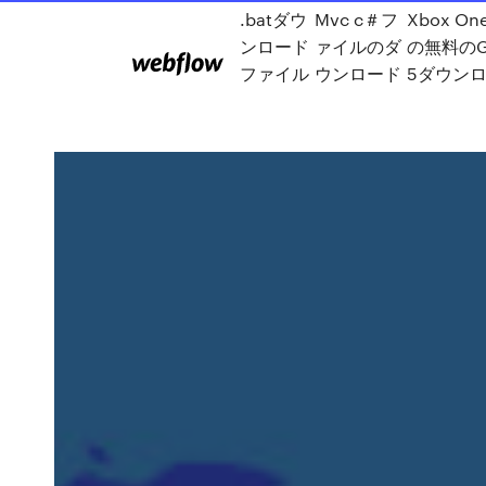
.batダウ
Mvc c＃フ
Xbox On
ンロード
ァイルのダ
の無料のG
ファイル
ウンロード
5ダウン