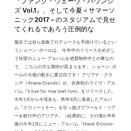
『ファンク・ウェーヴ・バウンシ
ズ Vol.1』、そして今夏＜サマーソ
ニック2017＞のスタジアムで見せ
てくれるであろう圧倒的な
最近では自ら楽曲プロデュースも手掛けているとい
うショーン･ポールは、 今年中のリリースをめざし
て待望のニュー･アルバムを絶賛制作中との事なの
で、 こちらの方も期待が高まります。 ショーン･ポ
ールの今後の動きに要注目です！ アリアナ・グラ
ンデ（Ariana Grande）が、自身初のライヴ・アル
バム『k bye for now (swt live)』をリリースした。
今年3月から今現在も、昨年8月に発表したアルバ
ム『スウィートナー』を引っ提げてワールド・ツア
ーを敢行中のアリアナ。（結果的に、その僅か半年
後の今年2月にニュー・アルバム『thank ©Conor-