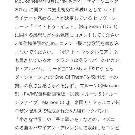
McDonnell今年8月に開催される「サマーソニック
2017」に同フェス史上初めて単独DJとしてヘッド
ライナーを務めることが決定している ビッグ・シ
ョーン「アイ・ドゥ・イット」(Big Sean/ I Do It）
に関する感想などをお気軽にコメントしてください
♪ 著作権保護のため、コメント欄には歌詞を書き込
まないでください。 〈ポスト・ マックルモア 〉と
も目されているオークランド出身ラッパーのセカン
ド・アルバム。 リード曲“Me Myself & I”や ビッ
グ・ショーン との“One Of Them”を聴けば、その
勢いの良さは感じられるはず。 マルーン5(Maroon
5）-PV/MV無料動画視聴・試聴-マルーン5 (マルー
ンファイブ、Maroon 5) は、米国カリフォルニア州
ロサンゼルスで結成された5人組ロックバンド。
「小さな世界」や「星に願いを」などのディズニー
の名曲をハワイアン・アレンジして収録したコンピ