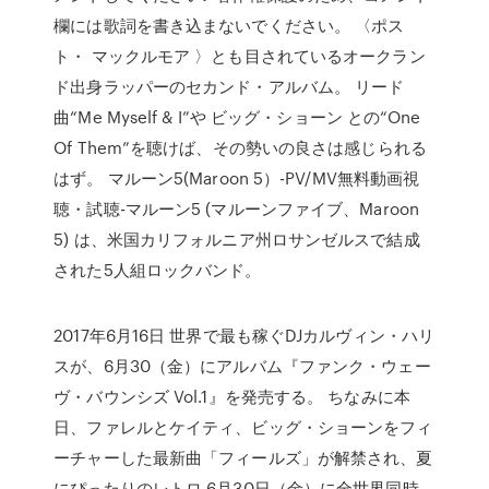
欄には歌詞を書き込まないでください。 〈ポス
ト・ マックルモア 〉とも目されているオークラン
ド出身ラッパーのセカンド・アルバム。 リード
曲“Me Myself & I”や ビッグ・ショーン との“One
Of Them”を聴けば、その勢いの良さは感じられる
はず。 マルーン5(Maroon 5）-PV/MV無料動画視
聴・試聴-マルーン5 (マルーンファイブ、Maroon
5) は、米国カリフォルニア州ロサンゼルスで結成
された5人組ロックバンド。
2017年6月16日 世界で最も稼ぐDJカルヴィン・ハリ
スが、6月30（金）にアルバム『ファンク・ウェー
ヴ・バウンシズ Vol.1』を発売する。 ちなみに本
日、ファレルとケイティ、ビッグ・ショーンをフィ
ーチャーした最新曲「フィールズ」が解禁され、夏
にぴったりのレトロ 6月30日（金）に全世界同時