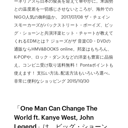
ーネリアスら日本の俊英を迎えて華やかに。米国勢
との温度差を一切感じさせないところが、海外での
NIGO人気の御利益か。 2017/07/08 ザ・チェイン
スモーカーズがバックストリート・ボーイズ、ビッ
グ・ショーンと共演洋楽ヒット・チャートが教えて
くれるEDMとは？ ジョーズがザ 音楽CD・DVDの
通販ならHMV&BOOKS online。邦楽はもちろん、
K-POPや、ロック・ダンスなどの洋楽も豊富に品揃
え。コンビニ受け取り送料無料！ Pontaポイントも
使えます！ 支払い方法､配送方法もいろいろ選べ､
非常に便利なショッピング 2015/10/30
「One Man Can Change The
World ft. Kanye West, John
Legend」は、ビッグ・ショーン