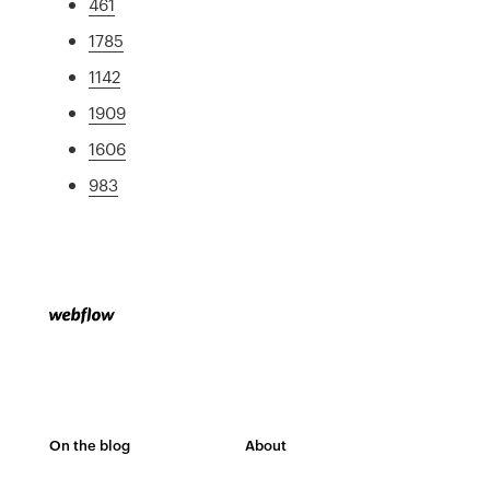
461
1785
1142
1909
1606
983
On the blog
About